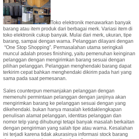
Toko elektronik menawarkan banyak
barang atau item produk dari berbagai merk. V
ariasi item di
toko elektronik cukup banyak. Mulai dari merk, ukuran, tipe
barang, sampai dengan warna. Pelanggan dilayani dengan
“One Stop Shopping”. Permasalahan utama seringkali
muncul adalah proses finishing, yaitu pemenuhan keinginan
pelanggan dengan mengirimkan barang sesuai dengan
pilihan pelanggan. Pelanggan menghendaki barang dapat
terkirim cepat bahkan menghendaki dikirim pada hari yang
sama pada saat pemesanan.
Sales counterpun memanjakan pelanggan dengan
memenuhi permintaan pelanggan dengan janjinya akan
mengirimkan barang ke pelanggan sesuai dengan yang
dikehendaki. bukan hanya masalah ketidaklengkapan
penulisan alamat pelanggan, identitas pelanggan dan
nomor telp yang dihubungi tetapi banyak masalah berkaitan
dengan pengiriman yang salah tipe atau warna. Kesalahan
ini terjadi karena tidak akurasinya informasi stock barang