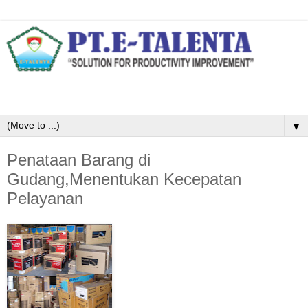
▼
Penataan Barang di
Gudang,Menentukan Kecepatan
Pelayanan