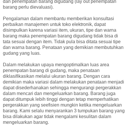
dan penempatan barang digudang (lay out penempatan
barang perlu dievaluasi).
Pengalaman dalam membantu memberikan konsultasi
perbaikan manajemen untuk toko elektronik, dapat
disimpulkan karena variasi item, ukuran, tipe dan warna
barang maka penempatan barang digudang tidak bisa di
tata sesuai dengan item. Tidak pula bisa ditata sesuai tipe
dan warna barang. Penataan yang demikian membutuhkan
gudang yang luas.
Dalam melakukan upaya mengoptimalkan luas area
penempatan barang di gudang, maka penataan
diklasifikasikan melalui ukuran barang. Dengan cara
demikian maka variasi dalam melakukan penataan menjadi
dapat disederhanakan sehingga mengurangi pergerakkan
dalam mencari dan mengeluarkan barang. Barang juga
dapat ditumpuk lebih tinggi dengan tetap memperhatikan
pergerakkan yang seefisien mungkin ketika mengeluarkan
barang. Kami selalu menyarankan 3 tumpukan barang yang
bisa dilakukan agar tidak mengalami kesulitan dalam
mengeluarkan barang.